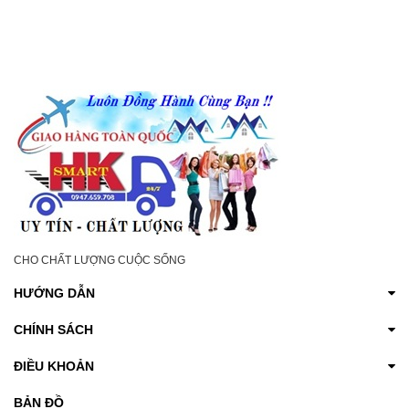
MÙI HÔI NÁCH, HÔI
KÍN VÀ GIẢM KHÔ
CHÂN, SE KHÔ HẾT
NGỨA
THÂM CHO NAM NỮ
CHO CHẤT LƯỢNG CUỘC SỐNG
HƯỚNG DẪN
CHÍNH SÁCH
ĐIỀU KHOẢN
BẢN ĐỒ