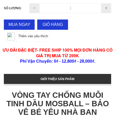
SỐ LƯỢNG:
MUA NGAY
GIỎ HÀNG
Thêm vào yêu thích
ƯU ĐÃI ĐẶC BIỆT- FREE SHIP 100% MỌI ĐƠN HÀNG CÓ
GIÁ TRỊ MUA TỪ 299K
Phí Vận Chuyển: 0₫ - 12,800₫ - 28,000₫.
GIỚI THIỆU SẢN PHẨM
VÒNG TAY CHỐNG MUỖI
TINH DẦU MOSBALL – BẢO
VỆ BÉ YÊU NHÀ BẠN