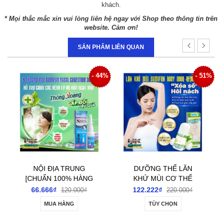
khách.
* Mọi thắc mắc xin vui lòng liên hệ ngay với Shop theo thông tin trên
website. Cảm ơn!
SẢN PHẨM LIÊN QUAN
 44%
- 51%
- 34%
DƯỠNG THỂ LĂN
DƯỠNG THỂ TOÀN
KHỬ MÙI CƠ THỂ
THÂN SUMIFUN
SUMIFUN BODY
INTIMATE
122.222₫
144.444₫
220.000₫
220.000₫
ODOUR REMOVER
REVITALIZING BALM
TÙY CHỌN
MUA HÀNG
ROLL-ON 60ML-
20GR- DƯỠNG ẨM,
ĐÁNH BAY GIẢM TIẾT
LÀM SÁNG DA VÙNG