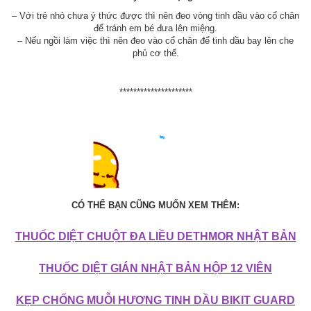
– Với trẻ nhỏ chưa ý thức được thì nên đeo vòng tinh dầu vào cổ chân
để tránh em bé đưa lên miệng.
– Nếu ngồi làm việc thì nên đeo vào cổ chân để tinh dầu bay lên che
phủ cơ thể.
*********************
CÓ THỂ BẠN CŨNG MUỐN XEM THÊM:
THUỐC DIỆT CHUỘT ĐA LIỀU DETHMOR NHẬT BẢN
THUỐC DIỆT GIÁN NHẬT BẢN HỘP 12 VIÊN
KẸP CHỐNG MUỖI HƯƠNG TINH DẦU BIKIT GUARD