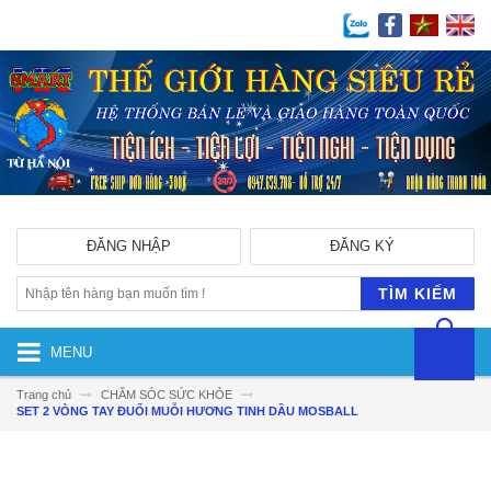
ĐĂNG NHẬP
ĐĂNG KÝ
TÌM KIẾM
MENU
Trang chủ
CHĂM SÓC SỨC KHỎE
SET 2 VÒNG TAY ĐUỔI MUỖI HƯƠNG TINH DẦU MOSBALL