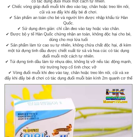
có tác dụng đuổi muỗi một cách tự nhiên.
✔ Chiếc vòng giúp đuổi muỗi khi đeo vào tay, chân hoặc treo lên nôi,
cũi và xe đẩy khi đẩy bé đi chơi.
✔ Sản phẩm an toàn cho bé và người lớn được nhập khẩu từ Hàn
Quốc.
✔ Sử dụng đơn giản: chỉ cần đeo vào tay hoặc vào chân.
✔ Được bộ y tế Hàn Quốc chứng nhận an toàn, không độc hại cho bé,
dùng cho mọi lứa tuổi
✔ Sản phẩm làm từ cao su tự nhiên, không chứa chất độc hại, đi kèm
một túi đựng tinh dầu được chiết xuất từ sả và hoa cúc có tác dụng
đuổi muỗi một cách tự nhiên.
✔ Túi đựng tinh dầu làm từ nhựa dẻo, không bị vỡ nếu tác động mạnh,
trừ trường hợp cố tình chọc vỡ
✔ Vòng đuổi muỗi khi đeo vào tay, chân hoặc treo lên nôi, cũi và xe
đẩy khi đẩy bé đi chơi có tác dụng đuổi muỗi bán kính 2m quanh cơ thể