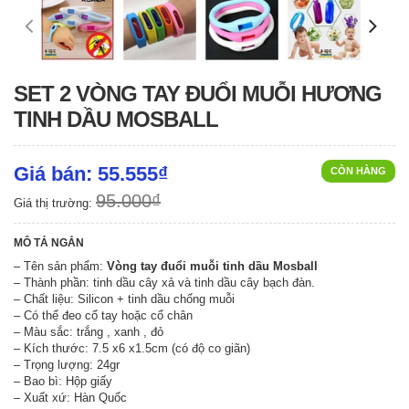
SET 2 VÒNG TAY ĐUỔI MUỖI HƯƠNG
TINH DẦU MOSBALL
Giá bán: 55.555₫
CÒN HÀNG
95.000₫
Giá thị trường:
MÔ TẢ NGẮN
– Tên sản phẩm:
Vòng tay đuổi muỗi tinh dầu Mosball
– Thành phần: tinh dầu cây xả và tinh dầu cây bạch đàn.
– Chất liệu: Silicon + tinh dầu chống muỗi
– Có thể đeo cổ tay hoặc cổ chân
– Màu sắc: trắng , xanh , đỏ
– Kích thước: 7.5 x6 x1.5cm (có độ co giãn)
– Trọng lượng: 24gr
– Bao bì: Hộp giấy
– Xuất xứ: Hàn Quốc